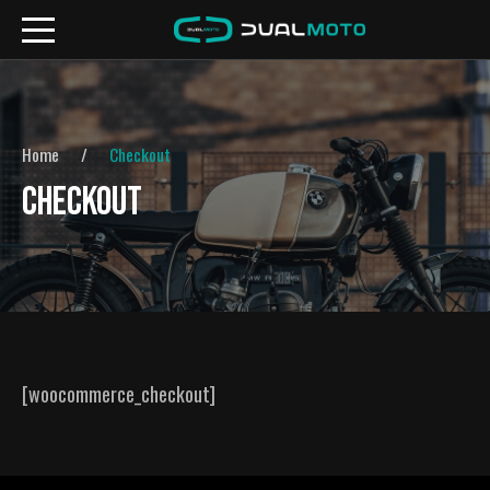
Home
Checkout
CHECKOUT
[woocommerce_checkout]