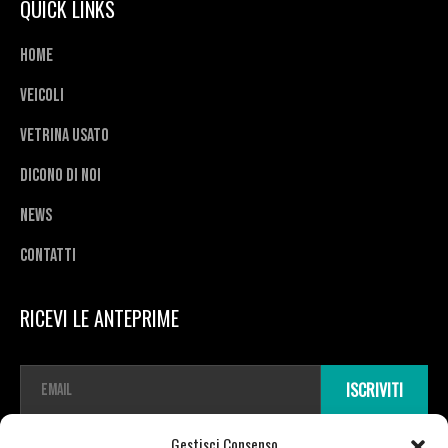
QUICK LINKS
Home
Veicoli
Vetrina usato
Dicono di noi
News
Contatti
RICEVI LE ANTEPRIME
E
ISCRIVITI
m
a
i
Gestisci Consenso