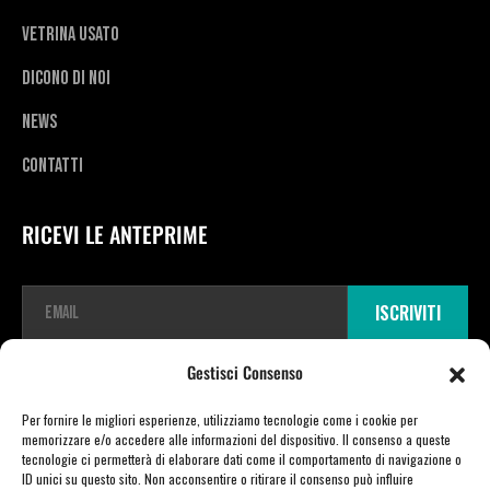
Vetrina usato
Dicono di noi
News
Contatti
RICEVI LE ANTEPRIME
E
ISCRIVITI
m
a
i
Gestisci Consenso
l
*
Per fornire le migliori esperienze, utilizziamo tecnologie come i cookie per
memorizzare e/o accedere alle informazioni del dispositivo. Il consenso a queste
tecnologie ci permetterà di elaborare dati come il comportamento di navigazione o
ID unici su questo sito. Non acconsentire o ritirare il consenso può influire