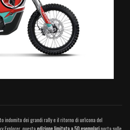
o indomito dei grandi rally e il ritorno di un’icona del
ky Explorer, questa
edizione limitata a 50 esemplari
porta sulle