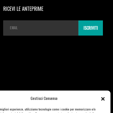
RICEVI LE ANTEPRIME
E
m
ISCRIVITI
a
i
l
*
Gestisci Consenso
e migliori esperienze, utilizziamo tecnologie come i cookie per memorizzare e/o