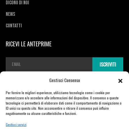
Dicono di noi
News
Contatti
RICEVI LE ANTEPRIME
E
ISCRIVITI
m
a
i
Gestisci Consenso
l
*
Per fornire le migliori esperienze, utilizziamo tecnologie come i cookie per
memorizzare e/o accedere alle informazioni del dispositivo. Il consenso a queste
tecnologie ci permetterà di elaborare dati come il comportamento di navigazione o
ID unici su questo sito. Non acconsentire o ritirare il consenso può influire
Copyright © 2026 TDR E-mobility pro srl Unipersonale | Viale Vittorio Veneto
negativamente su alcune caratteristiche e funzioni.
23 | 21020 Varano Borghi (VA) | P.IVA 03721730129 | powered by Moretti Alberto
Gestisci servizi