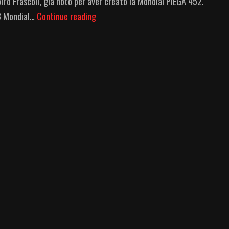
lfo Frascoli, già noto per aver creato la Mondial PIEGA 452.
Scopri
.B Mondial…
Continue reading
La
Nuova
Icona
Del
2025:
MUD
452