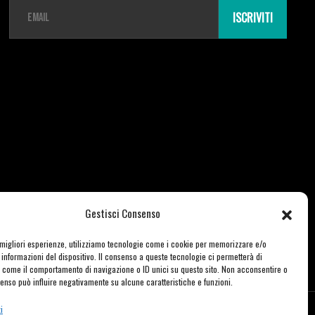
E
m
ISCRIVITI
a
i
l
*
Gestisci Consenso
e migliori esperienze, utilizziamo tecnologie come i cookie per memorizzare e/o
informazioni del dispositivo. Il consenso a queste tecnologie ci permetterà di
i come il comportamento di navigazione o ID unici su questo sito. Non acconsentire o
nsenso può influire negativamente su alcune caratteristiche e funzioni.
i