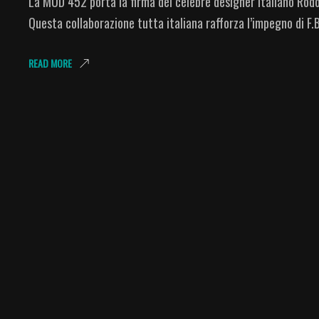
La MUD 452 porta la firma del celebre designer italiano Rodo
Questa collaborazione tutta italiana rafforza l’impegno di F
READ MORE