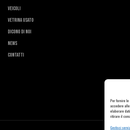
Veicoli
Vetrina usato
Dicono di noi
News
Contatti
Per fornire l
accedere alle 
elaborare dat
ritirare il co
Gestisci serviz