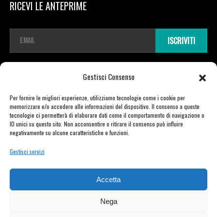
RICEVI LE ANTEPRIME
E
ISCRIVITI
m
a
i
l
Gestisci Consenso
*
Per fornire le migliori esperienze, utilizziamo tecnologie come i cookie per
memorizzare e/o accedere alle informazioni del dispositivo. Il consenso a queste
tecnologie ci permetterà di elaborare dati come il comportamento di navigazione o
Copyright © 2026 TDR E-mobility pro srl Unipersonale | Viale Vittorio Veneto
ID unici su questo sito. Non acconsentire o ritirare il consenso può influire
negativamente su alcune caratteristiche e funzioni.
23 | 21020 Varano Borghi (VA) | P.IVA 03721730129 | powered by Moretti Alberto
Gestisci servizi
PRIVACY POLICY
–
COOKIE POLICY
Accetta
Nega