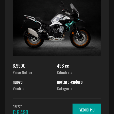
6.990€
498 cc
Price Notice
Cilindrata
nuovo
motard-enduro
Vendita
Categoria
PREZZO
VEDI DI PIU
€ 6.490