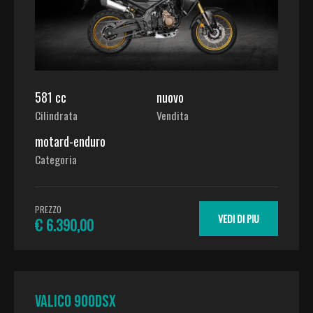
581 cc
nuovo
Cilindrata
Vendita
motard-enduro
Categoria
PREZZO
VEDI DI PIU
€ 6.390,00
VALICO 900DSX