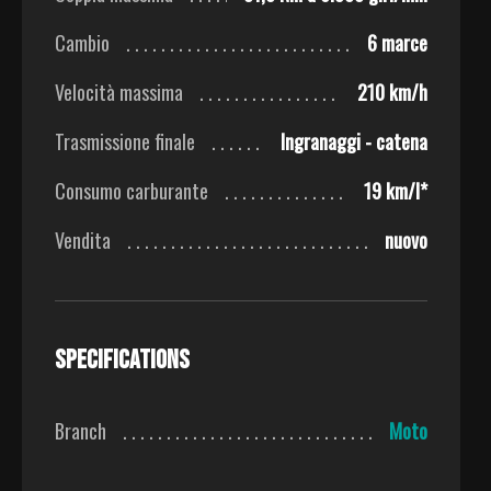
Cambio
6 marce
Velocità massima
210 km/h
Trasmissione finale
Ingranaggi - catena
Consumo carburante
19 km/l*
Vendita
nuovo
Specifications
Branch
Moto