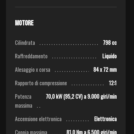
Motore
Cilindrata
798 cc
Raffreddamento
Liquido
Alesaggio x corsa
84 x 72 mm
Rapporto di compressione
12:1
Potenza
70,0 kW (95,2 CV) a 9.000 giri/min
massima
Accensione elettronica
Elettronica
Coppia massima
81,0 Nm a 6.500 giri/min