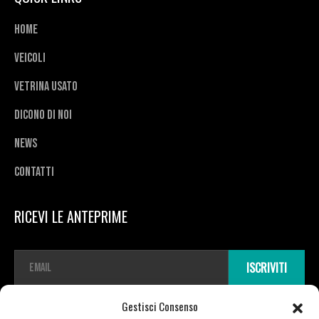
Home
Veicoli
Vetrina usato
Dicono di noi
News
Contatti
RICEVI LE ANTEPRIME
E
ISCRIVITI
m
a
i
Gestisci Consenso
l