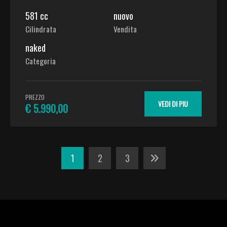
581 cc
nuovo
Cilindrata
Vendita
naked
Categoria
PREZZO
VEDI DI PIU
€ 5.990,00
Navigazione
1
2
3
articoli