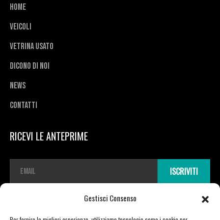
Home
Veicoli
Vetrina usato
Dicono di noi
News
Contatti
RICEVI LE ANTEPRIME
E
ISCRIVITI
m
a
i
Gestisci Consenso
l
*
Per fornire le migliori esperienze, utilizziamo tecnologie come i cookie per