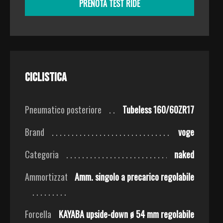
PRENOTA TEST RIDE
Ciclistica
Pneumatico posteriore
Tubeless 160/60ZR17
Brand
voge
Categoria
naked
Ammortizzatore
Amm. singolo a precarico regolabile
Forcella
KAYABA upside-down ø 54 mm regolabile