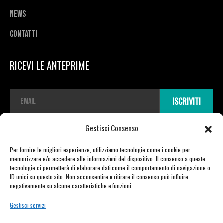
News
Contatti
RICEVI LE ANTEPRIME
E
ISCRIVITI
m
a
i
Gestisci Consenso
l
*
Per fornire le migliori esperienze, utilizziamo tecnologie come i cookie per
memorizzare e/o accedere alle informazioni del dispositivo. Il consenso a queste
tecnologie ci permetterà di elaborare dati come il comportamento di navigazione o
ID unici su questo sito. Non acconsentire o ritirare il consenso può influire
Copyright © 2026 TDR E-mobility pro srl Unipersonale | Viale Vittorio Veneto
negativamente su alcune caratteristiche e funzioni.
23 | 21020 Varano Borghi (VA) | P.IVA 03721730129 | powered by Moretti Alberto
Gestisci servizi