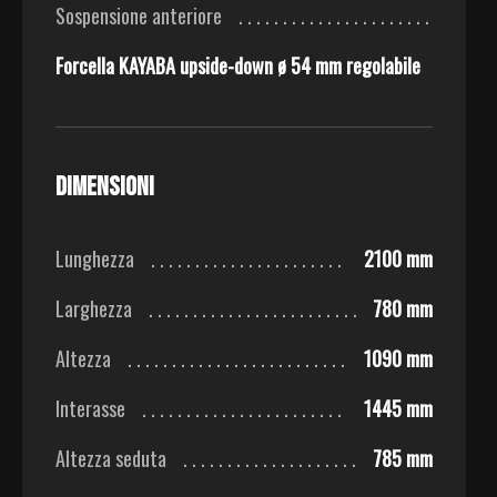
Sospensione anteriore
Forcella KAYABA upside-down ø 54 mm regolabile
Dimensioni
Lunghezza
2100 mm
Larghezza
780 mm
Altezza
1090 mm
Interasse
1445 mm
Altezza seduta
785 mm