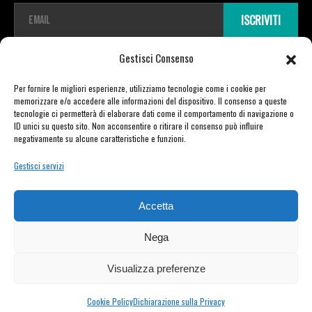
E
ISCRIVITI
m
a
i
Gestisci Consenso
l
*
Per fornire le migliori esperienze, utilizziamo tecnologie come i cookie per
memorizzare e/o accedere alle informazioni del dispositivo. Il consenso a queste
tecnologie ci permetterà di elaborare dati come il comportamento di navigazione o
ID unici su questo sito. Non acconsentire o ritirare il consenso può influire
Copyright © 2026 TDR E-mobility pro srl Unipersonale | Viale Vittorio Veneto
negativamente su alcune caratteristiche e funzioni.
23 | 21020 Varano Borghi (VA) | P.IVA 03721730129 | powered by Moretti Alberto
Gestisci servizi
PRIVACY POLICY
–
COOKIE POLICY
Accetta
Nega
Visualizza preferenze
Cookie Policy
Dichiarazione sulla Privacy