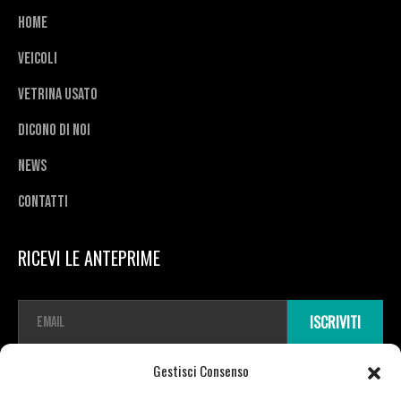
Home
Veicoli
Vetrina usato
Dicono di noi
News
Contatti
RICEVI LE ANTEPRIME
E
ISCRIVITI
m
a
i
Gestisci Consenso
l
*