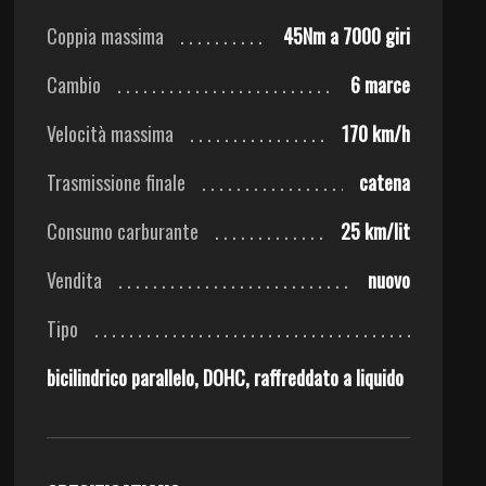
Coppia massima
45Nm a 7000 giri
Cambio
6 marce
Velocità massima
170 km/h
Trasmissione finale
catena
Consumo carburante
25 km/lit
Vendita
nuovo
Tipo
bicilindrico parallelo, DOHC, raffreddato a liquido