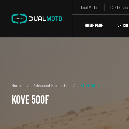
DualMoto
Castellanz
HOME PAGE
VEICOL
Home
Advanced Products
KOVE 500F
KOVE 500F