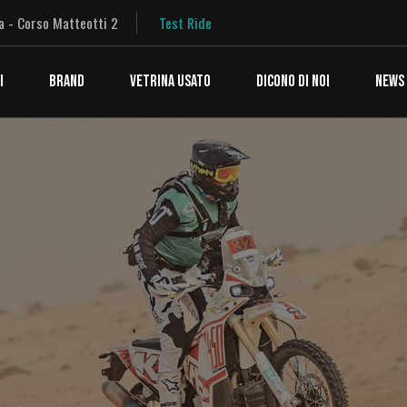
a - Corso Matteotti 2
Test Ride
I
BRAND
VETRINA USATO
DICONO DI NOI
NEWS