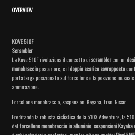
OVERVIEW
KOVE 510F
Scrambler
La Kove 510F rivoluziona il concetto di
scrambler
con un
des
monobraccio
posteriore, e il
doppio scarico
sovrapposto
confe
portatarga posizionato sul forcellone e la posizione inusuale
ammirazione.
Forcellone monobraccio, sospensioni Kayaba, freni Nissin
Ereditando la robusta
ciclistica
della 510X Adventure, la 510F
del
forcellone monobraccio in alluminio
,
sospensioni Kayaba
dischi anteriori e posteriori, mentre gli pneumatici
Pirelli M