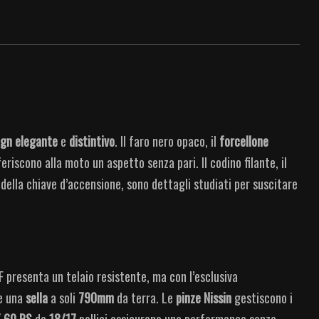
ign elegante
e
distintivo
. Il faro nero opaco, il
forcellone
riscono alla moto un aspetto senza pari. Il codino filante, il
 della chiave d’accensione, sono dettagli studiati per suscitare
 presenta un telaio resistente, ma con l’esclusiva
e una
sella
a soli
790mm
da terra. Le
pinze Nissin
gestiscono i
T
60 RS
da
18/17
pollici assicurano una performance senza