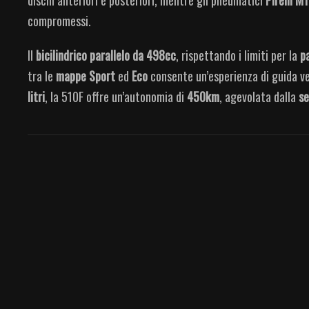
compromessi.
Il
bicilindrico parallelo da 498cc
, rispettando i limiti per la
p
tra le
mappe Sport
ed
Eco
consente un’esperienza di guida v
litri
, la 510F offre un’autonomia di
450km
, agevolata dalla
se