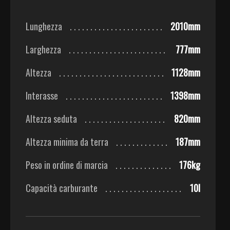
Lunghezza
2010mm
Larghezza
777mm
Altezza
1128mm
Interasse
1398mm
Altezza seduta
820mm
Altezza minima da terra
187mm
Peso in ordine di marcia
176kg
Capacità carburante
10l