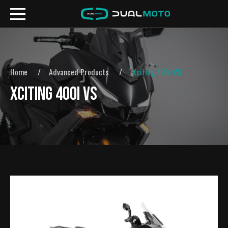
Home
Advanced Products
Xciting 400i VS
XCITING 400I VS