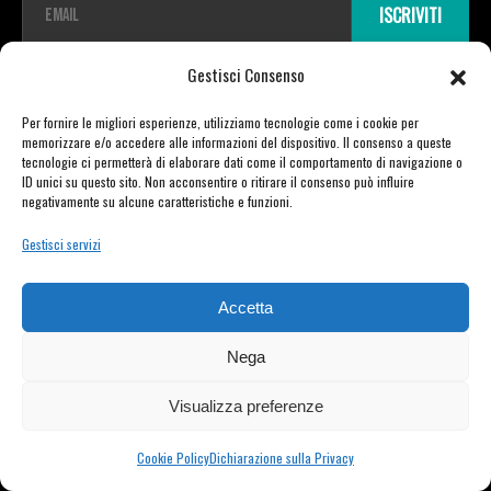
ISCRIVITI
m
a
i
Gestisci Consenso
l
*
Per fornire le migliori esperienze, utilizziamo tecnologie come i cookie per
memorizzare e/o accedere alle informazioni del dispositivo. Il consenso a queste
tecnologie ci permetterà di elaborare dati come il comportamento di navigazione o
ID unici su questo sito. Non acconsentire o ritirare il consenso può influire
Copyright © 2026 TDR E-mobility pro srl Unipersonale | Viale Vittorio Veneto
negativamente su alcune caratteristiche e funzioni.
23 | 21020 Varano Borghi (VA) | P.IVA 03721730129 | powered by Moretti Alberto
Gestisci servizi
PRIVACY POLICY
–
COOKIE POLICY
Accetta
Nega
Visualizza preferenze
Cookie Policy
Dichiarazione sulla Privacy