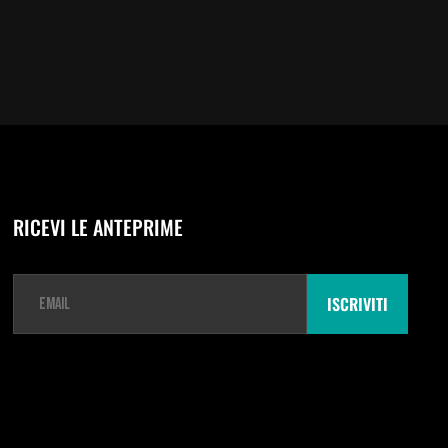
RICEVI LE ANTEPRIME
E
m
ISCRIVITI
a
i
l
*