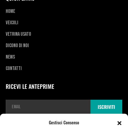
Home
Veicoli
Vetrina usato
Dicono di noi
News
Contatti
RICEVI LE ANTEPRIME
E
ISCRIVITI
m
a
i
Gestisci Consenso
l