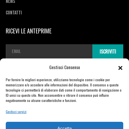
News
Contatti
RICEVI LE ANTEPRIME
E
ISCRIVITI
m
a
i
Gestisci Consenso
l
*
Per fornire le migliori esperienze, utilizziamo tecnologie come i cookie per
memorizzare e/o accedere alle informazioni del dispositivo. Il consenso a queste
tecnologie ci permetterà di elaborare dati come il comportamento di navigazione o
ID unici su questo sito. Non acconsentire o ritirare il consenso può influire
Copyright © 2026 TDR E-mobility pro srl Unipersonale | Viale Vittorio Veneto
negativamente su alcune caratteristiche e funzioni.
23 | 21020 Varano Borghi (VA) | P.IVA 03721730129 | powered by Moretti Alberto
Gestisci servizi
PRIVACY POLICY
–
COOKIE POLICY
Accetta