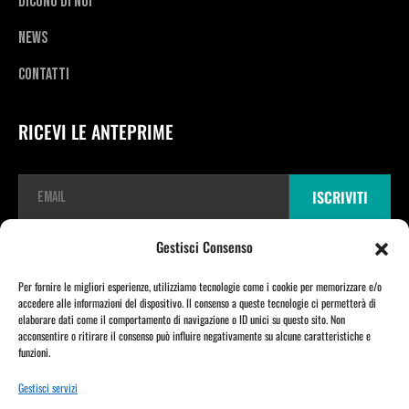
Dicono di noi
News
Contatti
RICEVI LE ANTEPRIME
E
ISCRIVITI
m
a
i
Gestisci Consenso
l
*
Per fornire le migliori esperienze, utilizziamo tecnologie come i cookie per memorizzare e/o
accedere alle informazioni del dispositivo. Il consenso a queste tecnologie ci permetterà di
elaborare dati come il comportamento di navigazione o ID unici su questo sito. Non
acconsentire o ritirare il consenso può influire negativamente su alcune caratteristiche e
Copyright © 2026 TDR E-mobility pro srl Unipersonale | Viale Vittorio Veneto
funzioni.
23 | 21020 Varano Borghi (VA) | P.IVA 03721730129 | powered by Moretti Alberto
Gestisci servizi