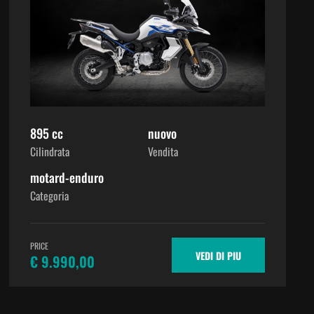
895 cc
nuovo
Cilindrata
Vendita
motard-enduro
Categoria
PRICE
VEDI DI PIU
€ 9.990,00