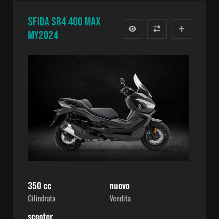
SFIDA SR4 400 MAX
MY2024
350 cc
nuovo
Cilindrata
Vendita
scooter