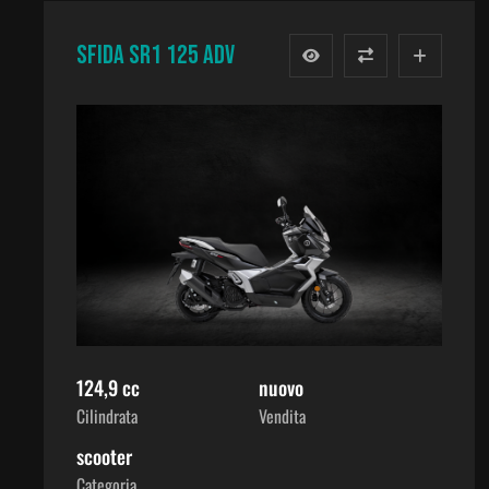
SFIDA SR1 125 ADV
124,9 cc
nuovo
Cilindrata
Vendita
scooter
Categoria