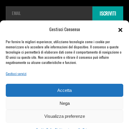
E
ISCRIVITI
m
a
i
Gestisci Consenso
l
*
Per fornire le migliori esperienze, utilizziamo tecnologie come i cookie per
memorizzare e/o accedere alle informazioni del dispositivo. Il consenso a queste
tecnologie ci permetterà di elaborare dati come il comportamento di navigazione o
ID unici su questo sito. Non acconsentire o ritirare il consenso può influire
Copyright © 2026 TDR E-mobility pro srl Unipersonale | Viale Vittorio Veneto
negativamente su alcune caratteristiche e funzioni.
23 | 21020 Varano Borghi (VA) | P.IVA 03721730129 | powered by Moretti Alberto
Gestisci servizi
PRIVACY POLICY
–
COOKIE POLICY
Accetta
Nega
Visualizza preferenze