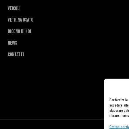
Veicoli
Vetrina usato
Dicono di noi
News
Contatti
Per fornire l
accedere alle 
elaborare dat
ritirare il co
Gestisci serviz