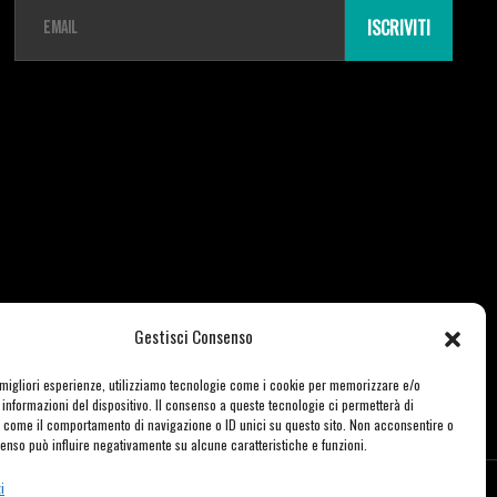
E
m
ISCRIVITI
a
i
l
*
Gestisci Consenso
e migliori esperienze, utilizziamo tecnologie come i cookie per memorizzare e/o
informazioni del dispositivo. Il consenso a queste tecnologie ci permetterà di
i come il comportamento di navigazione o ID unici su questo sito. Non acconsentire o
nsenso può influire negativamente su alcune caratteristiche e funzioni.
i